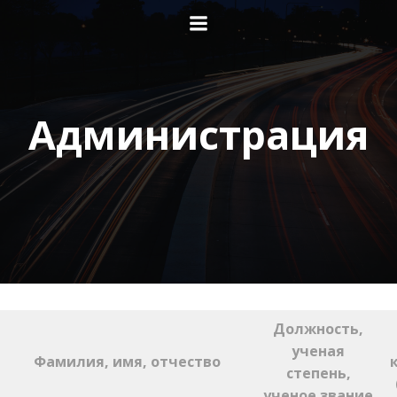
Перейти
к
содержимому
Администрация
Должность,
ученая
Фамилия, имя, отчество
степень,
ученое звание