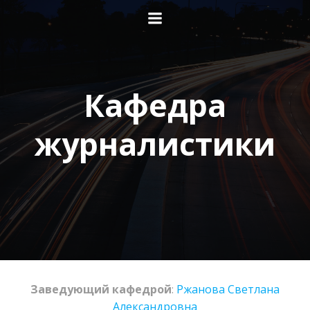
Перейти
к
содержимому
Кафедра
журналистики
Заведующий кафедрой
:
Ржанова Светлана
Александровна