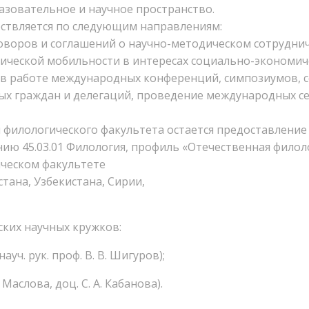
азовательное и научное пространство.
ствляется по следующим направлениям:
воров и соглашений о научно-методическом сотруднич
ческой мобильности в интересах социально-экономиче
в работе международных конференций, симпозиумов, сем
ых граждан и делегаций, проведение международных 
филологического факультета остается предоставление
ию 45.03.01 Филология, профиль «Отечественная филоло
ическом факультете
тана, Узбекистана, Сирии,
ских научных кружков:
уч. рук. проф. В. В. Шигуров);
 Маслова, доц. С. А. Кабанова).