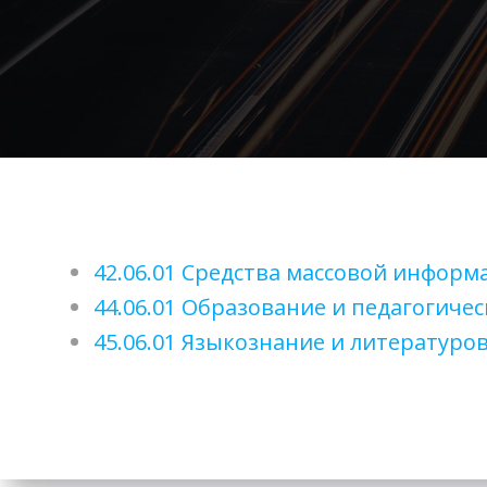
42.06.01 Средства массовой инфор
44.06.01 Образование и педагогичес
45.06.01 Языкознание и литературо