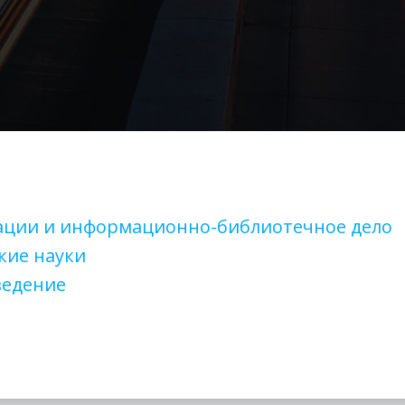
мации и информационно-библиотечное дело
кие науки
ведение