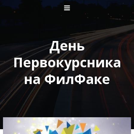
Перейти
к
содержимому
День
Первокурсника
на ФилФаке