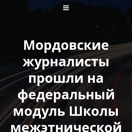
Перейти
к
содержимому
Мордовские
журналисты
прошли на
федеральный
модуль Школы
межэтнической