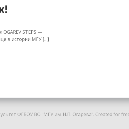
х!
ёл OGAREV STEPS —
це в истории МГУ […]
льтет ФГБОУ ВО "МГУ им. Н.П. Огарёва". Created for fre