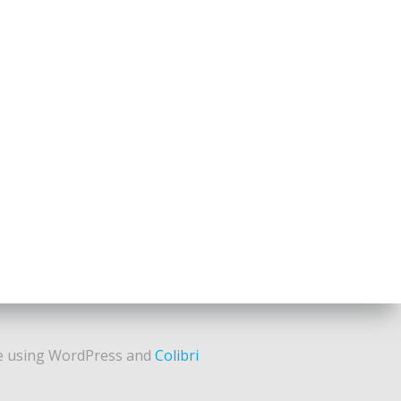
e using WordPress and
Colibri