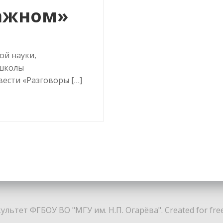
важном»
ой науки,
 школы
ести «Разговоры […]
льтет ФГБОУ ВО "МГУ им. Н.П. Огарёва". Created for fre