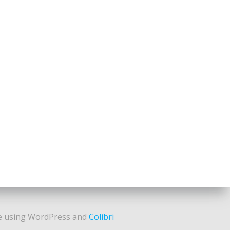
e using WordPress and
Colibri