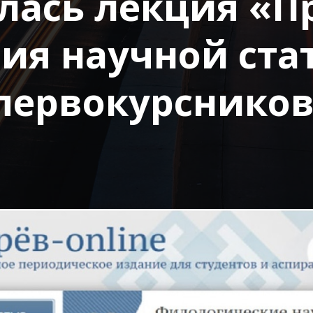
ялась лекция «П
ия научной ста
первокурсников