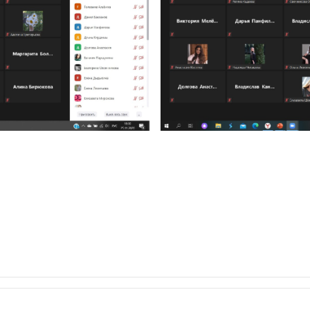
Навигация
по
записям