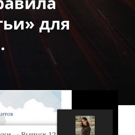
равила
тьи» для
.