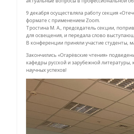
актуальные вопросы в профессиональной об
9 декабря осуществляла работу секция «Оте
формате с применением Zoom.
Тростина М. А., председатель секции, попри
для освещения, и передала слово выступаю
В конференции приняли участие студенты, м
Закончились «Огарёвские чтения» подведени
кафедры русской и зарубежной литературы, 
научных успехов!