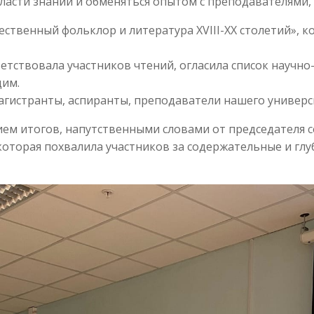
ласти знаний и обменяться опытом с преподавателями,
чественный фольклор и литература XVIII-XX столетий»,
ветствовала участников чтений, огласила список научн
щим.
агистранты, аспиранты, преподаватели нашего универси
ем итогов, напутственными словами от председателя сек
которая похвалила участников за содержательные и гл