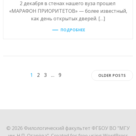
2 декабря в стенах нашего вуза прошел
«МАРАФОН ПРИОРИТЕТОВ» — более известный,
как день открытых дверей. […]
ПОДРОБНЕЕ
Posts
Posts
Page
Page
Page
Page
1
2
3
…
9
OLDER POSTS
navigation
navigat
© 2026 Филологический факультет ФГБОУ ВО "МГУ
им. Н.П. Огарёва". Created for free using WordPress